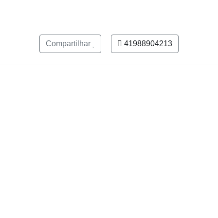
Compartilhar
41988904213
des
Cliente Uzzi
Promoters Uz
 Fora - MG
Termo de Uso
Como se cadastrar
rizonte - MG
Suporte E-mail
Suporte E-mail
aneiro - RJ
Suporte Chat
Suporte Chat
ópolis - SC
a - SC
lo - SP