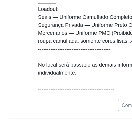
______
Loadout:
Seals — Uniforme Camuflado Completo 
Segurança Privada — Uniforme Preto 
Mercenários — Uniforme PMC (Proibido u
roupa camuflada, somente cores lisas, 
-----------------------------------------
No local será passado as demais infor
individualmente.
-------------------------------------------
Comp