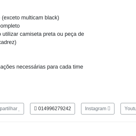
(exceto multicam black)
Completo
tilizar camiseta preta ou peça de
xadrez)
mações necessárias para cada time
artilhar
014996279242
Instagram
Yout